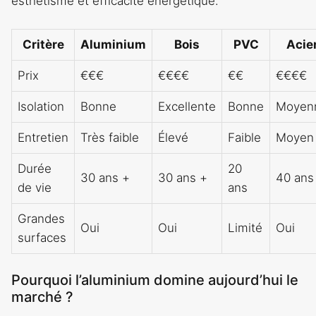
esthétisme et efficacité énergétique.
Critère
Aluminium
Bois
PVC
Acie
Prix
€€€
€€€€
€€
€€€€
Isolation
Bonne
Excellente
Bonne
Moyen
Entretien
Très faible
Élevé
Faible
Moyen
Durée
20
30 ans +
30 ans +
40 ans
de vie
ans
Grandes
Oui
Oui
Limité
Oui
surfaces
Pourquoi l’aluminium domine aujourd’hui le
marché ?