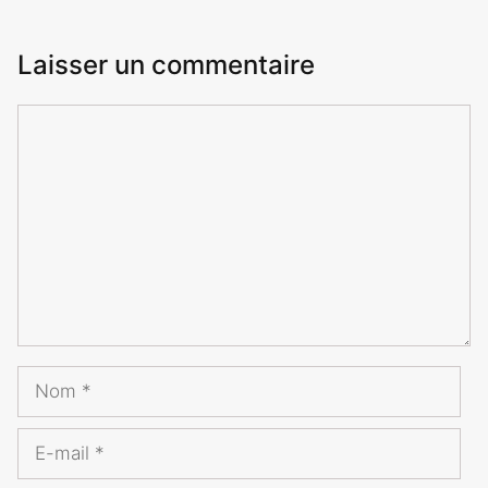
Laisser un commentaire
Commentaire
Nom
E-
mail